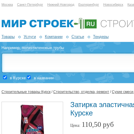
Москва
Санкт-Петербург
Нижний Новгород
Екатеринбург
Новосибирск
Каз
Товары
Услуги
Компании
Статьи
Тендеры
Например,
полиэтиленовые трубы
в Курске
в названии
Строительные товары Курск
/
Строительство, отделка, ремонт
/
Сухие смеси
Затирка эластичная
Курске
110,50 руб
Цена: