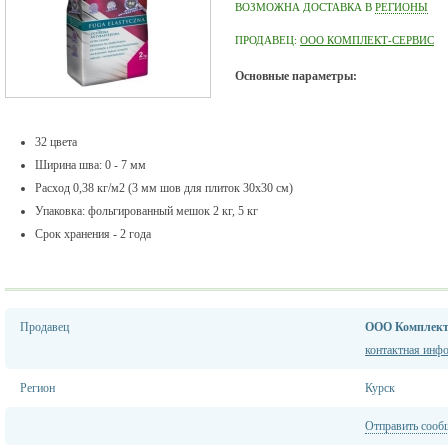
ВОЗМОЖНА ДОСТАВКА В
РЕГИОНЫ
ПРОДАВЕЦ:
ООО КОМПЛЕКТ-СЕРВИС
Основные параметры
:
32 цвета
Ширина шва: 0 - 7 мм
Расход 0,38 кг/м2 (3 мм шов для плиток 30х30 см)
Упаковка: фольгированный мешок 2 кг, 5 кг
Срок хранения - 2 года
Продавец
ООО Комплект
контактная инф
Регион
Курск
Отправить сооб