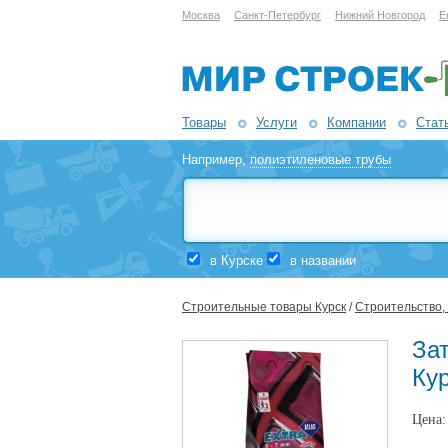
Москва
Санкт-Петербург
Нижний Новгород
Е
Товары
Услуги
Компании
Стат
Например,
полиэтиленовые трубы
в Курске
в названии
Строительные товары Курск
/
Строительство,
Зат
Ку
Цена