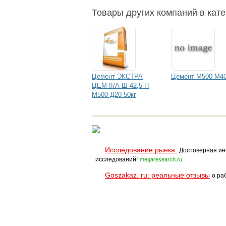
Товары других компаний в кате
Цемент ЭКСТРА
Цемент М500 М4
ЦЕМ II/А-Ш 42,5 Н
М500 Д20 50кг
Исследование рынка.
Достоверная ин
исследований!
megaresearch.ru
Goszakaz. ru: реальные отзывы
о ра