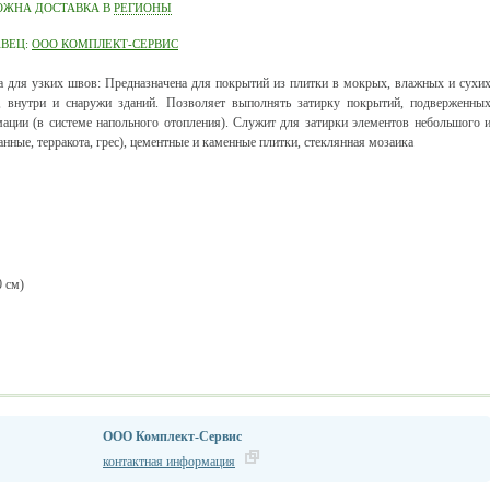
ОЖНА ДОСТАВКА В
РЕГИОНЫ
АВЕЦ:
ООО КОМПЛЕКТ-СЕРВИС
а для узких швов: Предназначена для покрытий из плитки в мокрых, влажных и сухи
, внутри и снаружи зданий. Позволяет выполнять затирку покрытий, подверженны
ации (в системе напольного отопления). Служит для затирки элементов небольшого 
анные, терракота, грес), цементные и каменные плитки, стеклянная мозаика
0 см)
ООО Комплект-Сервис
контактная информация