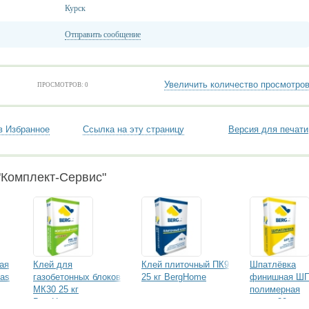
Курск
Отправить сообщение
Увеличить количество просмотро
ПРОСМОТРОВ: 0
в Избранное
Ссылка на эту страницу
Версия для печати
"Комплект-Сервис"
ая
Клей для
Клей плиточный ПК9
Шпатлёвка
las
газобетонных блоков
25 кг BergHome
финишная Ш
МК30 25 кг
полимерная
BergHome
белая 20кг