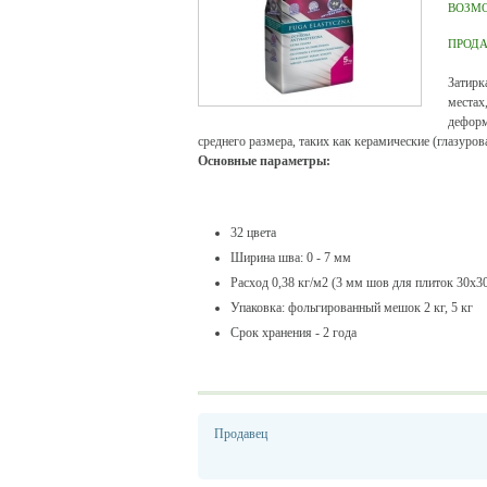
ВОЗМ
ПРОД
Затирк
местах
деформ
среднего размера, таких как керамические (глазуров
Основные параметры
:
32 цвета
Ширина шва: 0 - 7 мм
Расход 0,38 кг/м2 (3 мм шов для плиток 30х3
Упаковка: фольгированный мешок 2 кг, 5 кг
Срок хранения - 2 года
Продавец