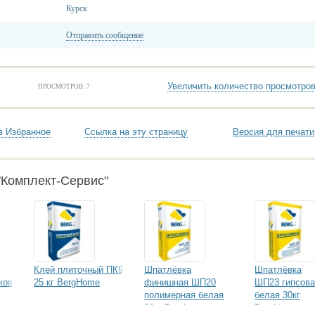
Курск
Отправить сообщение
Увеличить количество просмотро
ПРОСМОТРОВ: 7
в Избранное
Ссылка на эту страницу
Версия для печати
"Комплект-Сервис"
Клей плиточный ПК9
Шпатлёвка
Шпатлёвка
ков
25 кг BergHome
финишная ШП20
ШП23 гипсова
полимерная белая
белая 30кг
20кг Berghome
BergHome