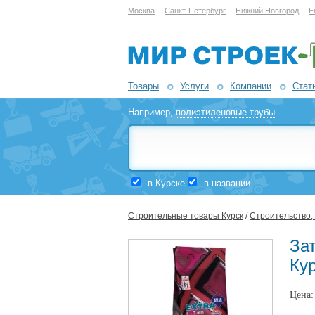
Москва
Санкт-Петербург
Нижний Новгород
Е
Товары
Услуги
Компании
Стат
Например,
полиэтиленовые трубы
в Курске
в названии
Строительные товары Курск
/
Строительство,
Зат
Ку
Цена