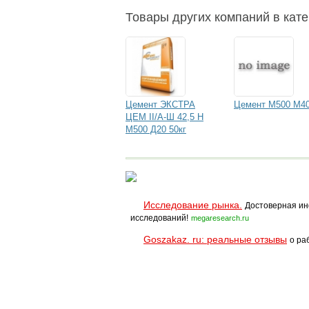
Товары других компаний в кате
Цемент ЭКСТРА
Цемент М500 М4
ЦЕМ II/А-Ш 42,5 Н
М500 Д20 50кг
Исследование рынка.
Достоверная ин
исследований!
megaresearch.ru
Goszakaz. ru: реальные отзывы
о ра