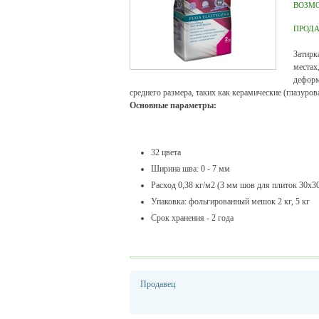
ВОЗМ
ПРОД
Затирк
местах
деформ
среднего размера, таких как керамические (глазуров
Основные параметры
:
32 цвета
Ширина шва: 0 - 7 мм
Расход 0,38 кг/м2 (3 мм шов для плиток 30х3
Упаковка: фольгированный мешок 2 кг, 5 кг
Срок хранения - 2 года
Продавец