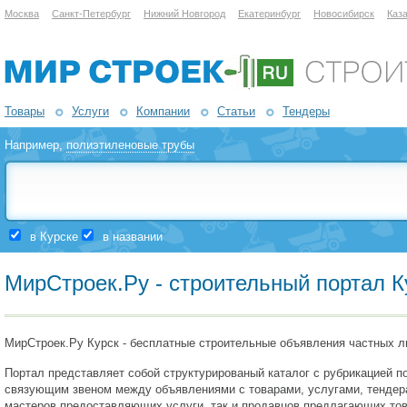
Москва
Санкт-Петербург
Нижний Новгород
Екатеринбург
Новосибирск
Каз
Товары
Услуги
Компании
Статьи
Тендеры
Например,
полиэтиленовые трубы
в Курске
в названии
МирСтроек.Ру - строительный портал К
МирСтроек.Ру Курск - бесплатные строительные объявления частных ли
Портал представляет собой структурированый каталог с рубрикацией по
связующим звеном между объявлениями с товарами, услугами, тендерам
мастеров предоставляющих услуги, так и продавцов предлагающих това