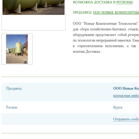
ВОЗМОЖНА ДОСТАВКА В
РЕГИОНЫ
ПРОДАВЕЦ:
ООО НОВЫЕ КОМПОЗИТНЫ
ООО "Новые Композитные Технологии" п
для сбора хозяйственно-бытовых стоков
оборудование представляет собой резерв
по технологии непрерывной намотки. Емко
в горизонтальном исполнении, а так
монтаж.Доставка.
Продавец
ООО Новые Ко
контактная инф
Регион
Курск
Отправить сооб