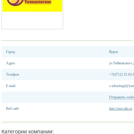
Город
Курск
Адрес
ул.Чайковского 
Телефон
+7(4712) 31-01-
E-mail
c.tehnologii@yan
Отправить сооб
Веб сайт
http://ooo-nkt.ru
Категории компании: