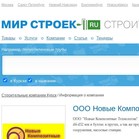
Москва
Санкт-Петербург
Нижний Новгород
Екатеринбург
Новосибирск
Каз
Товары
Услуги
Компании
Статьи
Тендеры
Например,
полиэтиленовые трубы
в Курске
в названии
Строительные компании Курск
/ Информация о компании
ООО Новые Композ
ООО "Новые Композитные Технологии" п
d4-d32 мм в бухтах и прутах, а так же п
сооружения, насосные станции.