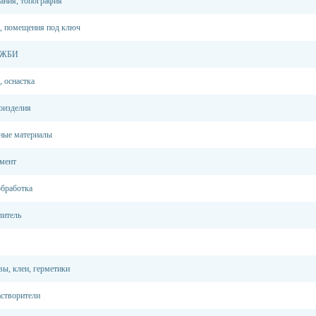
кания, топография
, помещения под ключ
, ЖБИ
, оснастка
оизделия
ные материалы
емент
обработка
литель
вы, клеи, герметики
астворители