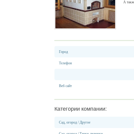
А такж
Город
Телефон
Веб сайт
Категории компании:
Сад, огород
/
Другое
Сад, огород
/
Тачки, тележки