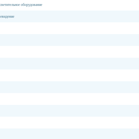
светительное оборудование
левидение