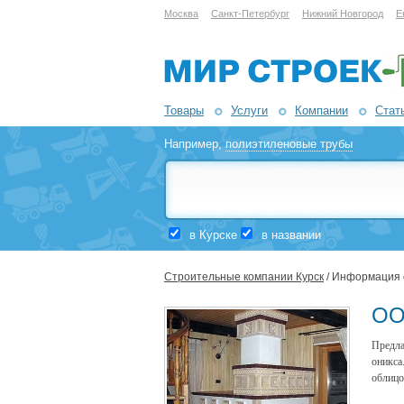
Москва
Санкт-Петербург
Нижний Новгород
Е
Товары
Услуги
Компании
Стат
Например,
полиэтиленовые трубы
в Курске
в названии
Строительные компании Курск
/ Информация 
ОО
Предла
оникса
облицо