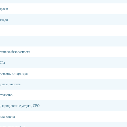
гаражи
еседки
техника безопасности
СТы
учение, литература
едиты, ипотека
тельство
, юридические услуги, СРО
нка, сметы