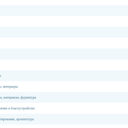
е
н, интерьеры
ь, материалы, фурнитура
нение и благоустройство
тирование, архитектура