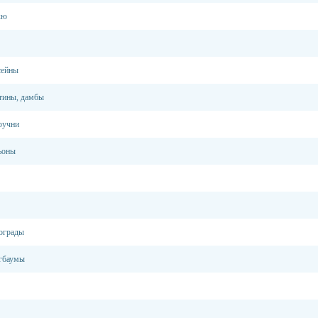
кю
сейны
тины, дамбы
ручни
ьоны
 ограды
агбаумы