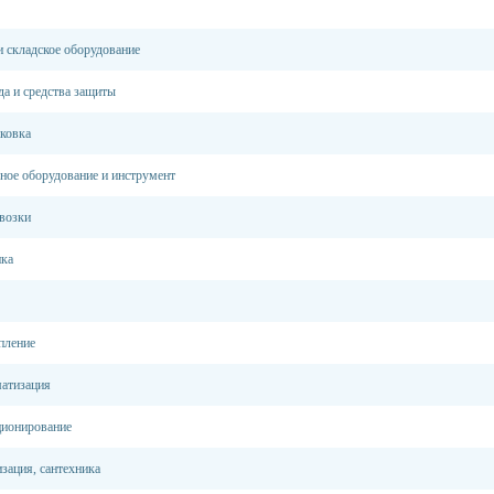
и складское оборудование
а и средства защиты
аковка
ное оборудование и инструмент
возки
ика
пление
матизация
ционирование
зация, сантехника