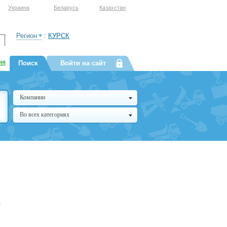
Украина
Беларусь
Казахстан
Регион
:
КУРСК
ия
Поиск
Войти на сайт
Компании
Во всех категориях
,
з