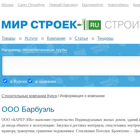
Москва
Санкт-Петербург
Нижний Новгород
Екатеринбург
Новосибирск
Каз
Товары
Услуги
Компании
Статьи
Тендеры
Например,
полиэтиленовые трубы
в Курске
в названии
Строительные компании Курск
/ Информация о компании
ООО Барбуэль
ООО «БАРБУЭЛЬ» выполнит строительство Индивидуальных жилых домов, зданий и 
до ввода объекта в эксплуатацию. Закупка и доставка материала, спец-техника, внутре
мрамора, травертина, гранитные подоконники. Стеклянные Потолки Бронеплекс – Цвет