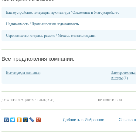
Благоустройство, интерьеры, архитектура
/
Озеленение и благоустройство
Недвижимость
/
Промышленная недвижимость
Строительство, отделка, ремонт
/
Металл, металлоизделия
Все предложения компании:
Все тендеры компании
:
Электротехника 
Ангары
(1)
ДАТА РЕГИСТРАЦИИ: 27.10.2020 (11:49)
ПРОСМОТРОВ: 60
Добавить в Избранное
Ссылка н