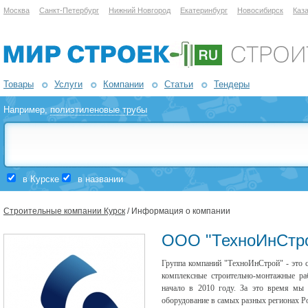
Москва
Санкт-Петербург
Нижний Новгород
Екатеринбург
Новосибирск
Каз
Товары
Услуги
Компании
Статьи
Тендеры
Например,
полиэтиленовые трубы
в Курске
в названии
Строительные компании Курск
/ Информация о компании
ООО "ТехноИнСтр
Группа компаний "ТехноИнСтрой" - это
комплексные строительно-монтажные ра
начало в 2010 году. За это время мы 
оборудование в самых разных регионах Р