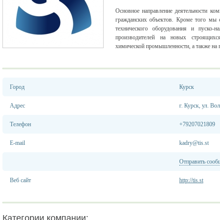
Основное направление деятельности ко
гражданских объектов. Кроме того мы 
технического оборудования и пуско-н
производителей на новых строящих
химической промышленности, а также на
Город
Курск
Адрес
г. Курск, ул. Во
Телефон
+79207021809
E-mail
kadry@tis.st
Отправить сооб
Веб сайт
http://tis.st
Категории компании: