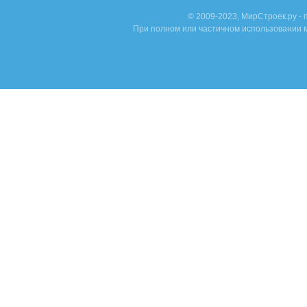
© 2009-2023, МирСтроек.ру -
При полном или частичном использовании м