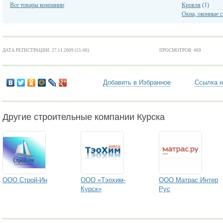
Все товары компании
:
Кровля
(1)
Окна, оконные 
ДАТА РЕГИСТРАЦИИ: 27.11.2009 (15:06)
ПРОСМОТРОВ: 469
Добавить в Избранное
Ссылка н
Другие строительные компании Курска
ООО Строй-Ин
ООО «Тэохим-
ООО Матрас Интер
Курск»
Рус